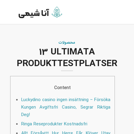
محصولات
13 ULTIMATA
PRODUKTTESTPLATSER
Content
Luckydino casino ingen insättning – Försöka
Kungen Avgiftsfri Casino, Segrar Riktiga
Deg!
Ringa Reseprodukter Kostnadsfri
Allt Försåvitt Hur Herre Får Klöver Utav