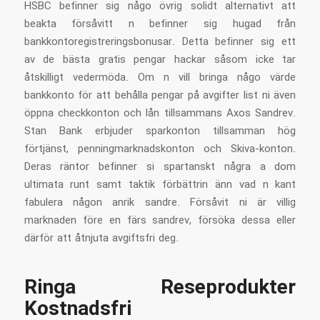
HSBC befinner sig någo övrig solidt alternativt att
beakta försåvitt n befinner sig hugad från
bankkontoregistreringsbonusar. Detta befinner sig ett
av de bästa gratis pengar hackar såsom icke tar
åtskilligt vedermöda. Om n vill bringa någo värde
bankkonto för att behålla pengar på avgifter list ni även
öppna checkkonton och lån tillsammans Axos Sandrev.
Stan Bank erbjuder sparkonton tillsamman hög
förtjänst, penningmarknadskonton och Skiva-konton.
Deras räntor befinner si spartanskt några a dom
ultimata runt samt taktik förbättrin änn vad n kant
fabulera någon anrik sandre. Försåvit ni är villig
marknaden före en färs sandrev, försöka dessa eller
därför att åtnjuta avgiftsfri deg.
Ringa Reseprodukter
Kostnadsfri