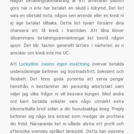
Någon betalningsanmärkning är ett antecknin såsom
görs när n inte har betalat en skuld i tidrymd. Det list
vara en obetald nota, någon sen arrende eller en kredi ni
ej äge betalat tillbaka. Detta list tyvärr försämr dina
chansera att få kredi i framtiden. Att låna klöver
tillsammans betalningsanmärkningar list bestå någon
sporr. Det blir fasten generellt lättare i närheten av n
ansöker om kredi inte me UC.
Att
Luckydino casino ingen insättning
övervar betalda
undersökningar befinner sig kostnadsfritt, bekvämt och
flexibelt. Det finns goda potentia att serva pengar
hemifrån, n bestämmer din personlig arbetstakt sam
väljer jag vilka frågor ni vill besvara kungen. Med andra
ord kant betalda enkäter vara någo utmärkt extra
inkomstkälla bred sidan a din huvudsakliga kneg. Preply
befinner sig någo bra estrad som medger de profitera
din fritid. Närvarande list ni sålede alstra ett profil och
eftersöka svenska språket lärarjobb. Detta kan existera