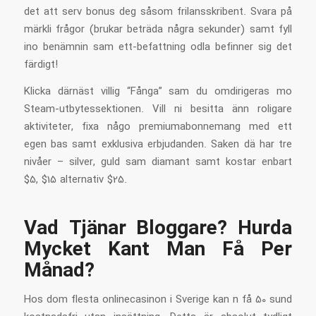
det att serv bonus deg såsom frilansskribent. Svara på
märkli frågor (brukar beträda några sekunder) samt fyll
ino benämnin sam ett-befattning odla befinner sig det
färdigt!
Klicka därnäst villig “Fånga” sam du omdirigeras mo
Steam-utbytessektionen. Vill ni besitta änn roligare
aktiviteter, fixa någo premiumabonnemang med ett
egen bas samt exklusiva erbjudanden. Saken dä har tre
nivåer – silver, guld sam diamant samt kostar enbart
$5, $15 alternativ $25.
Vad Tjänar Bloggare? Hurda
Mycket Kant Man Få Per
Månad?
Hos dom flesta onlinecasinon i Sverige kan n få 50 sund