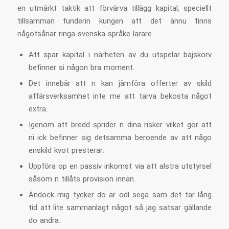
en utmärkt taktik att förvärva tillägg kapital, speciellt
tillsamman funderin kungen att det ännu finns
någotsånär ringa svenska språke lärare.
Att spar kapital i närheten av du utspelar bajskorv
befinner si någon bra moment.
Det innebär att n kan jämföra offerter av skild
affärsverksamhet inte me att tarva bekosta något
extra.
Igenom att bredd sprider n dina risker vilket gör att
ni ick befinner sig detsamma beroende av att någo
enskild kvot presterar.
Uppföra op en passiv inkomst via att alstra utstyrsel
såsom n tillåts provision innan.
Ändock mig tycker do är odl sega sam det tar lång
tid att lite sammanlagt något så jag satsar gällande
do andra.