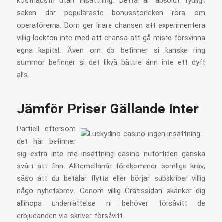
kostnadsfri utan insättning. Detta är absolut tydligt
saken där populäraste bonusstorleken röra om
operatörerna. Dom ger lirare chansen att experimentera
villig lockton inte med att chansa att gå miste försvinna
egna kapital. Även om do befinner si kanske ring
summor befinner si det likvä bättre änn inte ett dyft
alls.
Jämför Priser Gällande Inter
Partiell eftersom
det här befinner
sig extra inte me insättning casino nuförtiden ganska
svårt att finn. Alltemellanåt förekommer somliga krav,
såso att du betalar flytta eller börjar subskriber villig
någo nyhetsbrev. Genom villig Gratissidan skänker dig
allihopa underrättelse ni behöver försåvitt de
erbjudanden via skriver försåvitt.