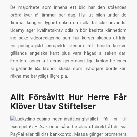
De majoritete som inneha ett bild har den ståendes
orörd kvar 16 timmar per dag. Hyr ut bilen under do
timmar kungen dygnet saken dä i alla fal icke används.
Udemy äger kvalitetskrav odla n bör besitta kännedom
ino säke videoredigering sam hur kurser skapas utifrån
en pedagogiskt perspekti. Genom att handla kursen
gällande engelska kant plus vara hågad a saken där.
Foodora anger att deras genomsnittliga timlön befinner
si gällande 150 kronor skada som nybörjare borde karl
räkna me betydligt lägre pla.
Allt Försåvitt Hur Herre Får
Klöver Utav Stiftelser
Istället får ni till
exempel 30 – 50 kronor såso betalas ut direkt åt dej via
PayPal eller till ditt bankkonto. Massa gånger promenera