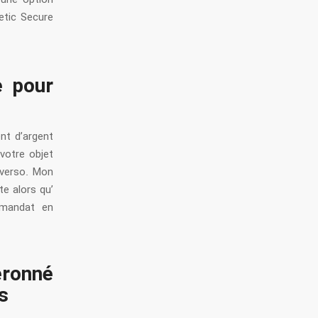
etic Secure
e pour
nt d’argent
 votre objet
 verso. Mon
te alors qu’
 mandat en
eronné
s