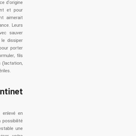
int et pour
t aimerait
lance. Leurs
vec sauver
le dissiper
pour porter
rmuler, fils
 (lactation,
riles.
ntinet
, enlevé en
 possibilité
testable une