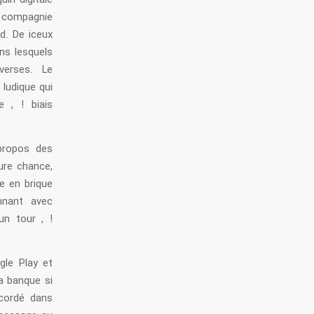
in digitale
n compagnie
d. De iceux
ns lesquels
verses. Le
 ludique qui
 , ! biais
propos des
ure chance,
me en brique
onnant avec
un tour , !
gle Play et
a banque si
ccordé dans