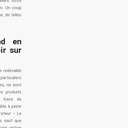
avers votre
on. Un coup
e, de telles
ond en
ir sur
e redevable
articuliers
es, ne sont
es produits
a trace de
ble à peine
rateur – Le
is sauf que
 une option