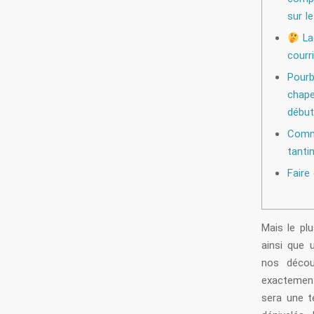
sur l
La
courri
Pour
chape
début
Comm
tanti
Faire
Mais le pl
ainsi que 
nos décou
exactement
sera une t