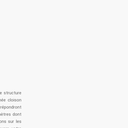
e structure
née cloison
répondront
mètres dont
ons sur les