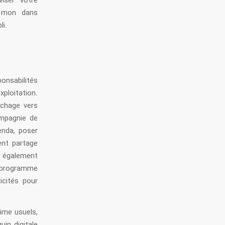
viser votre
e mon dans
i.
ponsabilités
ploitation.
chage vers
ompagnie de
enda, poser
ent partage
t également
n programme
icités pour
ime usuels,