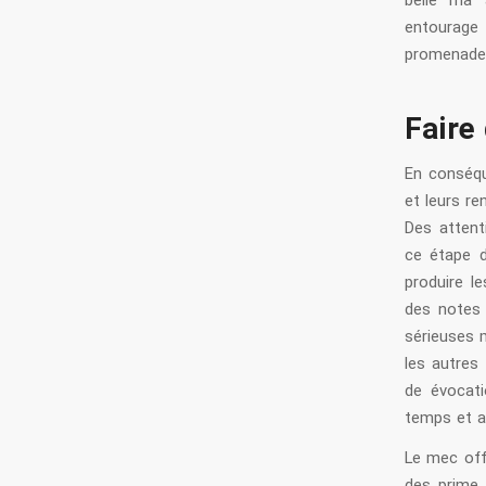
belle ma a
entourage
promenade 
Faire 
En conséque
et leurs r
Des atten
ce étape d
produire l
des notes 
sérieuses 
les autres
de évocati
temps et a
Le mec off