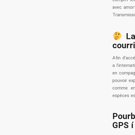
avec amort
Transmissio
La
courri
Afin d’acc
a l’interna
en compagn
pouvoir exp
comme en 
espèces es
Pourb
GPS í