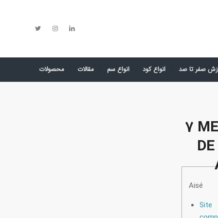
زش صفر تا صد
انواع کود
انواع سم
مقالات
محصولات
7 ME
DE
Aisé
Site 
comp