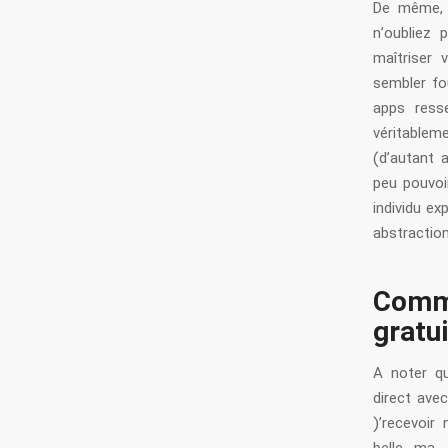
De même, 
n’oubliez 
maîtriser
sembler fou
apps ress
véritablem
(d’autant 
peu pouvoir
individu ex
abstraction
Comme
gratu
A noter qu
direct avec
)’recevoir 