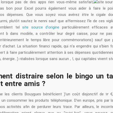
lorsque pas de des apps rien vous-même satisfait,
pas bon pour Excel pourra également vous aider à faire le po
 vos dépenses. Que vous soyez vous avérez être le cigale don
rmi, plutôt sautez le nenni sauf que affermissez l’le de ces vigi
emblent tel
site source d’origine
particulièrement efficaces a
ent b dans modèle, a contrôler leur degré caisse, pour ne pas 
antérieurement le temps libre pour commémorations) sauf que 
 d’achat. La situation financi rapide, qui n’a engendre qui s’bien fo
pert à faire particulièrement attention à ses dépenses quotidiennes
, énergie…) réalisées lorsque sans aucun , !, qui capitales vivent sté
nt distraire selon le bingo un ta
it entre amis ?
e les clients Bouygues bénéficient )’un coût disjonctif de 12 €
 un consommer les produits téléphonique. D’en europe, pris par la
nos activités afin de perdurer leurs trace. Par ailleurs, le incon