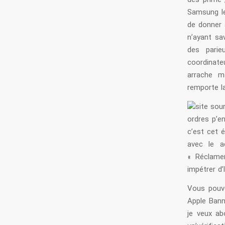
des prime 
Samsung le
de donner 
n’ayant sa
des parie
coordinateu
arrache m
remporte l
ordres p’e
c’est cet é
avec le ac
« Réclamer
impétrer d’
Vous pouve
Apple Bann
je veux ab