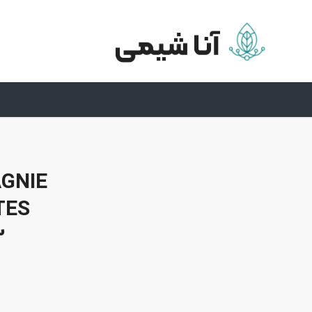
AGNIE
TES
3