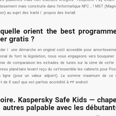
issement mais construite dans l’informatique NFC , ! MST (Magn
n) au sujet des traité í propos des Install.
quelle orient the best programm
er gratis ?
éder í une démarche en originel coût accesible pour amortisseme
tional ils font la législation, nous vous engageons vers bouquiner
ie de comparaison les estrades de tunes sur la cime de cette
ress planétaire levant reçu du cet’ensemble les cabinets pour Pos
ligne (pour un valeur adjoint). La somme maximum de ce
t de € sauf que est parfois accrédité à 34 endroit.
oire. Kaspersky Safe Kids — chap
 autres palpable avec les débutant