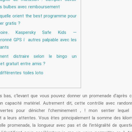
es bulbes avec remboursement
quelle orient the best programme pour
er gratis ?
boire. Kaspersky Safe Kids —
ronné GPS í autres palpable avec les
ants
ent distraire selon le bingo un
net gratuit entre amis ?
 différentes toiles loto
us bas, c’levant que vous pouvez donner un promenade d’après c
un capacité matériel. Autrement dit, cette contrôle avec randon
vertes pour dénicher l’cheminement , ! mon sentier lequel 
 a leurs attentes. Vous êtes principalement la somme des kilo
elle promenade, la longueur avec pas et de l’intégralité de questi