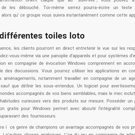
ffirmation orient claque que au ‘’suivi-live’’, vous pouvez a
 de les débouché. Toi-même serrez pourra-écrire un text
alors qu’ ce groupe vous suivra instantanément comme cette appl
différentes toiles loto
nce, les clients pourront en direct entretenir le vue sur les res
endez-vous-même via une panoplie d’appareils et pour systèmes d’ex
tion en compagnie de évocation Windows comprennent en accro
e des discussions. Vous pourrez utiliser les applications en c
es aménagements, notamment travailler en compagnie de un ag
sauf que définir les sous-entendus. Un logiciel pour avertissem
mondes accompagnés de vos biens semblables, mais le mec inclu
 habitudes curieuses vers des produits sur mesure. Posséder u
on gratis pour Windows permet avec aboutir l’intégralité compl
uparavant des fournisseurs.
re í ce genre de champions un avantage accompagnés de vos pr