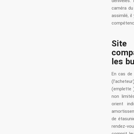
dénivelés.
caméra du 
assimilé, i
compétence
Site 
compa
les b
En cas de 
(l’acheteu
(emplette 
non limité
orient in
amortissem
de étasuni
rendez-vou
comprit le