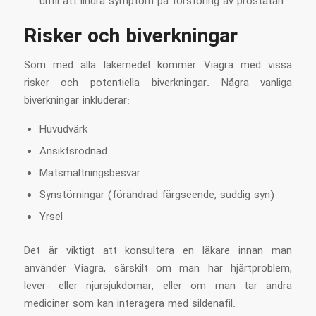
until att lindra symptom på förstoring av prostatan.
Risker och biverkningar
Som med alla läkemedel kommer Viagra med vissa
risker och potentiella biverkningar. Några vanliga
biverkningar inkluderar:
Huvudvärk
Ansiktsrodnad
Matsmältningsbesvär
Synstörningar (förändrad färgseende, suddig syn)
Yrsel
Det är viktigt att konsultera en läkare innan man
använder Viagra, särskilt om man har hjärtproblem,
lever- eller njursjukdomar, eller om man tar andra
mediciner som kan interagera med sildenafil.