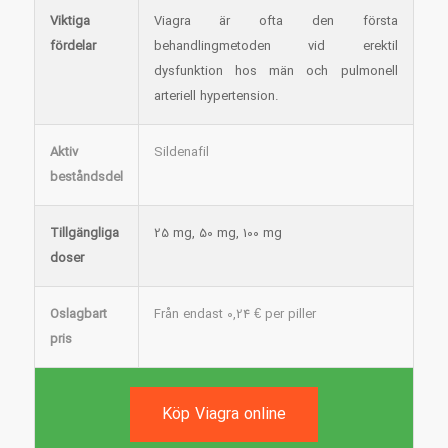
Viktiga
Viagra är ofta den första
fördelar
behandlingmetoden vid erektil
dysfunktion hos män och pulmonell
arteriell hypertension.
Aktiv
Sildenafil
beståndsdel
Tillgängliga
25 mg, 50 mg, 100 mg
doser
Oslagbart
Från endast 0,24 € per piller
pris
Köp Viagra online