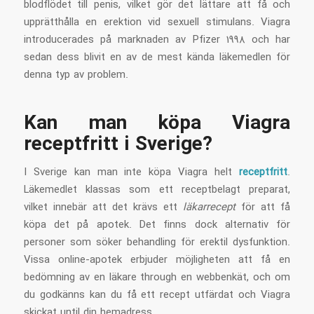
blodflödet till penis, vilket gör det lättare att få och
upprätthålla en erektion vid sexuell stimulans. Viagra
introducerades på marknaden av Pfizer 1998 och har
sedan dess blivit en av de mest kända läkemedlen för
denna typ av problem.
Kan man köpa Viagra
receptfritt i Sverige?
I Sverige kan man inte köpa Viagra helt
receptfritt
.
Läkemedlet klassas som ett receptbelagt preparat,
vilket innebär att det krävs ett
läkarrecept
för att få
köpa det på apotek. Det finns dock alternativ för
personer som söker behandling för erektil dysfunktion.
Vissa online-apotek erbjuder möjligheten att få en
bedömning av en läkare through en webbenkät, och om
du godkänns kan du få ett recept utfärdat och Viagra
skickat until din hemadress.