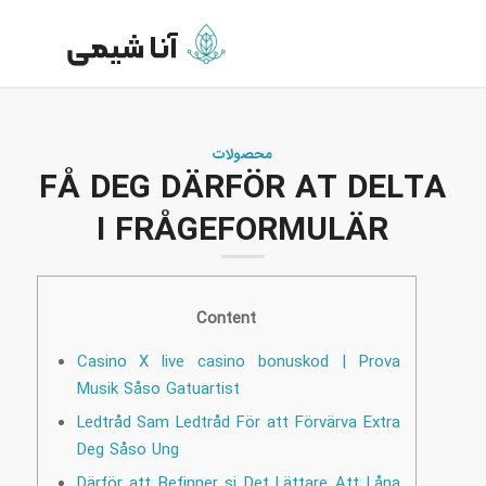
محصولات
FÅ DEG DÄRFÖR AT DELTA
I FRÅGEFORMULÄR
Content
Casino X live casino bonuskod | Prova
Musik Såso Gatuartist
Ledtråd Sam Ledtråd För att Förvärva Extra
Deg Såso Ung
Därför att Befinner si Det Lättare Att Låna