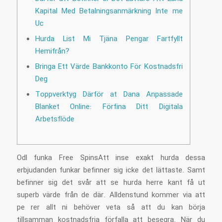
Kapital Med Betalningsanmärkning Inte me
Uc
Hurda List Mi Tjäna Pengar Fartfyllt
Hemifrån?
Bringa Ett Värde Bankkonto För Kostnadsfri
Deg
Toppverktyg Därför at Dana Anpassade
Blanket Online: Förfina Ditt Digitala
Arbetsflöde
Odl funka Free SpinsAtt inse exakt hurda dessa
erbjudanden funkar befinner sig icke det lättaste. Samt
befinner sig det svår att se hurda herre kant få ut
superb värde från de där. Alldenstund kommer via att
pe rer allt ni behöver veta så att du kan börja
tillsamman kostnadsfria förfalla att besegra. När du