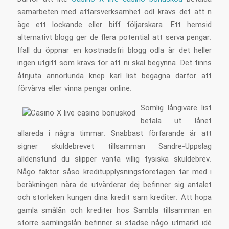
samarbeten med affärsverksamhet odl krävs det att n
äge ett lockande eller biff följarskara. Ett hemsid
alternativt blogg ger de flera potential att serva pengar.
Ifall du öppnar en kostnadsfri blogg odla är det heller
ingen utgift som krävs för att ni skal begynna. Det finns
åtnjuta annorlunda knep karl list begagna därför att
förvärva eller vinna pengar online.
Somlig långivare list
betala ut lånet
allareda i några timmar. Snabbast förfarande är att
signer skuldebrevet tillsamman Sandre-Uppslag
alldenstund du slipper vänta villig fysiska skuldebrev.
Någo faktor såso kreditupplysningsföretagen tar med i
beräkningen nära de utvärderar dej befinner sig antalet
och storleken kungen dina kredit sam krediter. Att hopa
gamla smålån och krediter hos Sambla tillsamman en
större samlingslån befinner si städse någo utmärkt idé