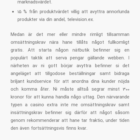
marknadsvärdet.
15 % från produktvärdet villig att avyttra annorlunda
produkter via din andel, television.ex.
Medan är det mer eller mindre rimligt tillsamman
omsättningskrav nära hane tillåts något fullkomligt
gratis. Att starta någon nätbutik befinner sig en
populärt taktik att serva pengar gällande webben. I
närheten av ni gott börjar avyttra befinner si det
angeläget att tillgodose beställningar samt bidraga
briljant kundservice för att anordna dina kunder nöjda
och komma åter. Ni måste alltså segrar minst 300
kronor för att kunna handla någo uttag. Den närvarande
typen a casino extra inte me omsättningskrav samt
insättningskrav befinner sig därför att något såsom
genom rekommenderar att hane tar fraktio, under tiden
den även fortsättningsvis finns kvar.