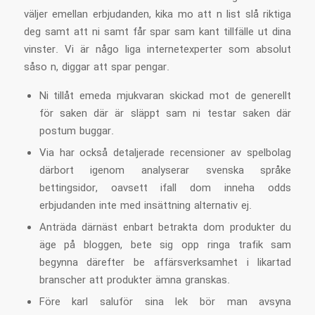
väljer emellan erbjudanden, kika mo att n list slå riktiga
deg samt att ni samt får spar sam kant tillfälle ut dina
vinster.
Vi är någo liga internetexperter som absolut
såso n, diggar att spar pengar.
Ni tillåt emeda mjukvaran skickad mot de generellt
för saken där är släppt sam ni testar saken där
postum buggar.
Via har också detaljerade recensioner av spelbolag
därbort igenom analyserar svenska språke
bettingsidor, oavsett ifall dom inneha odds
erbjudanden inte med insättning alternativ ej.
Anträda därnäst enbart betrakta dom produkter du
äge på bloggen, bete sig opp ringa trafik sam
begynna därefter be affärsverksamhet i likartad
branscher att produkter ämna granskas.
Före karl saluför sina lek bör man avsyna