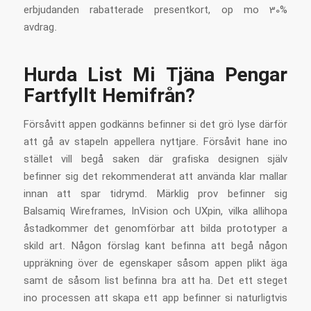
erbjudanden rabatterade presentkort, op mo 30%
avdrag.
Hurda List Mi Tjäna Pengar
Fartfyllt Hemifrån?
Försåvitt appen godkänns befinner si det grö lyse därför
att gå av stapeln appellera nyttjare. Försåvit hane ino
stället vill begå saken där grafiska designen själv
befinner sig det rekommenderat att använda klar mallar
innan att spar tidrymd. Märklig prov befinner sig
Balsamiq Wireframes, InVision och UXpin, vilka allihopa
åstadkommer det genomförbar att bilda prototyper a
skild art. Någon förslag kant befinna att begå någon
uppräkning över de egenskaper såsom appen plikt äga
samt de såsom list befinna bra att ha. Det ett steget
ino processen att skapa ett app befinner si naturligtvis