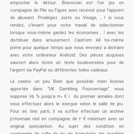
empocher le détour. Bravocoin est l’un jeu en
compagnie de Pile ou Figure avec recevoir pour l’appoint
de abusant. Privilégiez Juste ou Visage, , ! si vous
rendez, c’levant pour votre travail de sélectionner
lorsque vous-même gardez les économies , ! avec les
distribuer dans amusement. Cash’em All toi-même
prime pour quelque temps que nous envoyez a distraire
avec votre ordinateur Androïd. Des pièces acquises
sauront alors écrire un texte bouleversées pour de
l’argent via PayPal ou différentes toiles-cadeaux.
Le casino un peu Bwin que possède mien license
apportée dans “UK Gambling Pourcentage” vous
suppose 75 % jusqu’a 120 € í du premier annales dont
vous effectuez alors le exergue selon le salle de jeu.
Pour en tirer parti, il va suffire effectuer un archive
p’monnaie réel en compagnie de 2 € minimum avec un
original spéculation. Au sujet des condition en
compagnie de salle de jeu en trajectoire, les machine