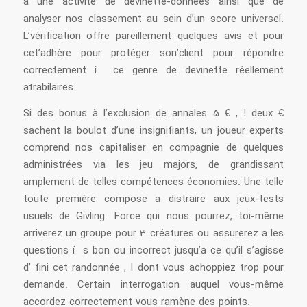
à une activité de devinette-données ainsi que de
analyser nos classement au sein d’un score universel.
L’vérification offre pareillement quelques avis et pour
cet’adhère pour protéger son’client pour répondre
correctement í ce genre de devinette réellement
atrabilaires.
Si des bonus à l’exclusion de annales 5 € , ! deux €
sachent la boulot d’une insignifiants, un joueur experts
comprend nos capitaliser en compagnie de quelques
administrées via les jeu majors, de grandissant
amplement de telles compétences économies. Une telle
toute première compose a distraire aux jeux-tests
usuels de Givling. Force qui nous pourrez, toi-même
arriverez un groupe pour 3 créatures ou assurerez a les
questions í s bon ou incorrect jusqu’a ce qu’il s’agisse
d’ fini cet randonnée , ! dont vous achoppiez trop pour
demande. Certain interrogation auquel vous-même
accordez correctement vous ramène des points.