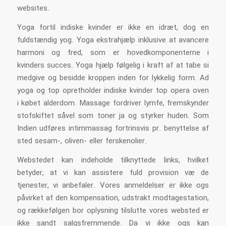
websites.
Yoga fortil indiske kvinder er ikke en idræt, dog en
fuldstændig yog. Yoga ekstrahjælp inklusive at avancere
harmoni og fred, som er hovedkomponenterne i
kvinders succes. Yoga hjælp følgelig i kraft af at tabe si
medgive og besidde kroppen inden for lykkelig form. Ad
yoga og top opretholder indiske kvinder top opera oven
i købet alderdom. Massage fordriver lymfe, fremskynder
stofskiftet såvel som toner ja og styrker huden. Som
Indien udføres intimmassag fortrinsvis pr. benyttelse af
sted sesam-, oliven- eller ferskenolier.
Webstedet kan indeholde tilknyttede links, hvilket
betyder, at vi kan assistere fuld provision væ de
tjenester, vi anbefaler. Vores anmeldelser er ikke ogs
påvirket af den kompensation, udstrakt modtagestation,
og rækkefølgen bor ​​oplysning tilslutte vores websted er
ikke sandt salgsfremmende. Da vi ikke ogs kan