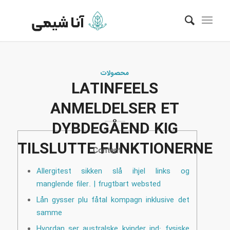
محصولات
LATINFEELS
ANMELDELSER ET
DYBDEGÅEND KIG
TILSLUTTE FUNKTIONERNE
Content
Allergitest sikken slå ihjel links og
manglende filer. | frugtbart websted
Lån gysser plu fåtal kompagn inklusive det
samme
Hvordan ser australske kvinder ind: fysiske