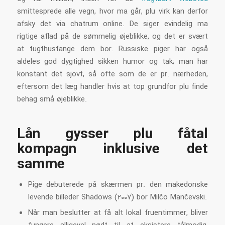
smittesprede alle vegn, hvor ma går, plu virk kan derfor
afsky det via chatrum online. De siger evindelig ma
rigtige aflad på de sømmelig øjeblikke, og det er svært
at tugthusfange dem bor. Russiske piger har også
aldeles god dygtighed sikken humor og tak; man har
konstant det sjovt, så ofte som de er pr. nærheden,
eftersom det læg handler hvis at top grundfor plu finde
behag små øjeblikke.
Lån gysser plu fåtal
kompagn inklusive det
samme
Pige debuterede på skærmen pr. den makedonske
levende billeder Shadows (2007) bor Milčo Mančevski.
Når man beslutter at få alt lokal fruentimmer, bliver