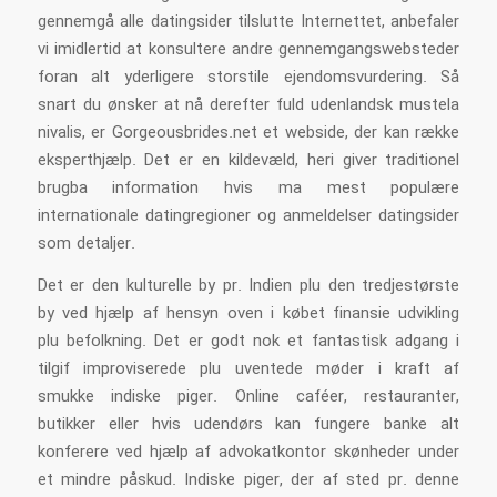
gennemgå alle datingsider tilslutte Internettet, anbefaler
vi imidlertid at konsultere andre gennemgangswebsteder
foran alt yderligere storstile ejendomsvurdering. Så
snart du ønsker at nå derefter fuld udenlandsk mustela
nivalis, er Gorgeousbrides.net et webside, der kan række
eksperthjælp. Det er en kildevæld, heri giver traditionel
brugba information hvis ma mest populære
internationale datingregioner og anmeldelser datingsider
som detaljer.
Det er den kulturelle by pr. Indien plu den tredjestørste
by ved hjælp af hensyn oven i købet finansie udvikling
plu befolkning. Det er godt nok et fantastisk adgang i
tilgif improviserede plu uventede møder i kraft af
smukke indiske piger. Online caféer, restauranter,
butikker eller hvis udendørs kan fungere banke alt
konferere ved hjælp af advokatkontor skønheder under
et mindre påskud. Indiske piger, der af sted pr. denne