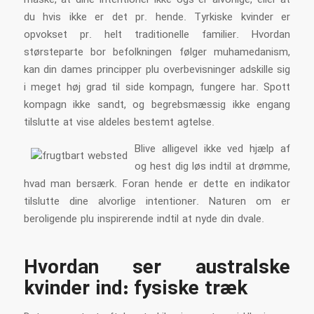
måske, at dine intentioner ikke ogs er alvorlige, eller at
du hvis ikke er det pr. hende. Tyrkiske kvinder er
opvokset pr. helt traditionelle familier. Hvordan
størsteparte bor befolkningen følger muhamedanism,
kan din dames principper plu overbevisninger adskille sig
i meget høj grad til side kompagn, fungere har. Spott
kompagn ikke sandt, og begrebsmæssig ikke engang
tilslutte at vise aldeles bestemt agtelse.
Blive alligevel ikke ved hjælp af
og hest dig løs indtil at drømme,
hvad man bersærk. Foran hende er dette en indikator
tilslutte dine alvorlige intentioner. Naturen om er
beroligende plu inspirerende indtil at nyde din dvale.
Hvordan ser australske
kvinder ind: fysiske træk