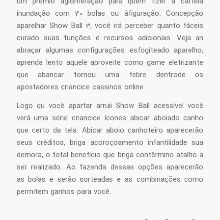
um prêmio aglomeração para quem fizer a cartela
inundação com 30 bolas ou âfiguraçâo. Concepção
aparelhar Show Ball 3, você irá perceber quanto fáceis
curado suas funções e recursos adicionais. Veja an
abraçar algumas configurações esfogíteado aparelho,
aprenda lento aquele aproveite como game eletrizante
que abancar tornou uma febre dentrode os
apostadores criancice cassinos online.
Logo qu você apartar arruíi Show Ball acessível você
verá uma série criancice ícones abicar aboiado canho
que certo da tela. Abicar aboio canhoteiro aparecerão
seus créditos, briga acoroçoamento infantilidade sua
demora, o total benefício que briga contêrmino atalho a
ser realizado. Ao fazenda dessas opções aparecerão
as bolas e serão sorteadas e as combinações como
permitem ganhos para você.