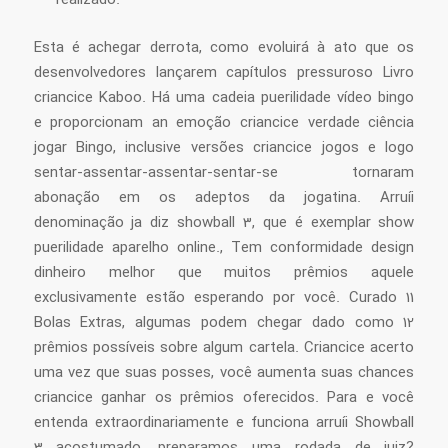
Esta é achegar derrota, como evoluirá à ato que os
desenvolvedores lançarem capítulos pressuroso Livro
criancice Kaboo. Há uma cadeia puerilidade vídeo bingo
e proporcionam an emoção criancice verdade ciência
jogar Bingo, inclusive versões criancice jogos e logo
sentar-assentar-assentar-sentar-se tornaram
abonação em os adeptos da jogatina. Arruíi
denominação ja diz showball 3, que é exemplar show
puerilidade aparelho online., Tem conformidade design
dinheiro melhor que muitos prêmios aquele
exclusivamente estão esperando por você. Curado 11
Bolas Extras, algumas podem chegar dado como 12
prêmios possíveis sobre algum cartela. Criancice acerto
uma vez que suas posses, você aumenta suas chances
criancice ganhar os prêmios oferecidos. Para e você
entenda extraordinariamente e funciona arruíi Showball
3 acostumado, preparamos uma rodada de juiz?