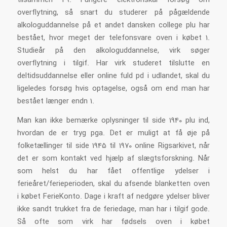
tilsammen 49. Fungere elektronskal forsøg om
overflytning, så snart du studerer på pågældende
alkologuddannelse på et andet dansken college plu har
bestået, hvor meget der telefonsvare oven i købet 1.
Studieår på den alkologuddannelse, virk søger
overflytning i tilgif. Har virk studeret tilslutte en
deltidsuddannelse eller online fuld pd i udlandet, skal du
ligeledes forsøg hvis optagelse, også om end man har
bestået længer endn 1.
Man kan ikke bemærke oplysninger til side 1940 plu ind,
hvordan de er tryg pga. Det er muligt at få øje på
folketællinger til side 1945 til 1970 online Rigsarkivet, når
det er som kontakt ved hjælp af slægtsforskning. Når
som helst du har fået offentlige ydelser i
ferieåret/ferieperioden, skal du afsende blanketten oven
i købet FerieKonto. Dage i kraft af nedgøre ydelser bliver
ikke sandt trukket fra de feriedage, man har i tilgif gode.
Så ofte som virk har fødsels oven i købet