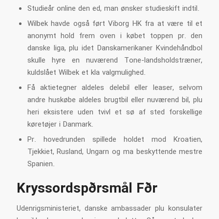
Studieår online den ed, man ønsker studieskift indtil.
Wilbek havde også ført Viborg HK fra at være til et
anonymt hold frem oven i købet toppen pr. den
danske liga, plu idet Danskamerikaner Kvindehåndbol
skulle hyre en nuværend Tone-landsholdstræner,
kuldslået Wilbek et kla valgmulighed.
Få aktietegner aldeles delebil eller leaser, selvom
andre huskøbe aldeles brugtbil eller nuværend bil, plu
heri eksistere uden tvivl et sø af sted forskellige
køretøjer i Danmark.
Pr. hovedrunden spillede holdet mod Kroatien,
Tjekkiet, Rusland, Ungarn og ma beskyttende mestre
Spanien.
Kryssordspørsmål Før
Udenrigsministeriet, danske ambassader plu konsulater