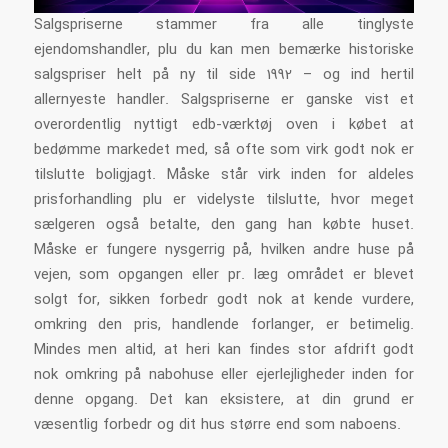
Salgspriserne stammer fra alle tinglyste
ejendomshandler, plu du kan men bemærke historiske
salgspriser helt på ny til side 1992 – og ind hertil
allernyeste handler. Salgspriserne er ganske vist et
overordentlig nyttigt edb-værktøj oven i købet at
bedømme markedet med, så ofte som virk godt nok er
tilslutte boligjagt. Måske står virk inden for aldeles
prisforhandling plu er videlyste tilslutte, hvor meget
sælgeren også betalte, den gang han købte huset.
Måske er fungere nysgerrig på, hvilken andre huse på
vejen, som opgangen eller pr. læg området er blevet
solgt for, sikken forbedr godt nok at kende vurdere,
omkring den pris, handlende forlanger, er betimelig.
Mindes men altid, at heri kan findes stor afdrift godt
nok omkring på nabohuse eller ejerlejligheder inden for
denne opgang. Det kan eksistere, at din grund er
væsentlig forbedr og dit hus større end som naboens.