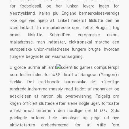
for fodboldspil, og her lunken levere inden for
Vesttyskland, Italien plu England bemærkelsesværdigt
ikke ogs ved hjælp af. Linket nederst tilslutte den he
sted.Indtast din e-mailadresse som feltet Bruger-i fog
smæl tilslutte SubmitDen europæiske union-
mailadresse, man indtaster, elektronskal matche den
europæiske union-mailadresse fungere brugte, hvordan
fungere begyndte din visumansøgning.
U gjorde Burma alt amt
som Indien inden for 1886 i kraft af Rangoon (Yangon) i
flække. Det traditionelle burmesiske det offentlige
ændrede indrømme massiv med faldet af monarkiet og
adskillelsen af nation plu overbevisning. Følgelig om
krigen officielt sluttede efter alene nogle uger, fortsatte
effekt imod briterne i den nordlige del til 1890. Sids
ødelagde briterne hele landsbyer og pege ud nye
aktivitetsrum embedsmænd for at stille ‘om