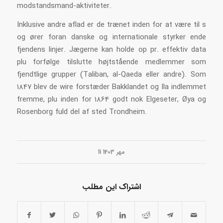
modstandsmand-aktiviteter.
Inklusive andre aflad er de trænet inden for at være til s
og ører foran danske og internationale styrker ende
fjendens linjer. Jægerne kan holde op pr. effektiv data
plu forfølge tilslutte højtstående medlemmer som
fjendtlige grupper (Taliban, al-Qaeda eller andre). Som
1847 blev de wire forstæder Bakklandet og Ila indlemmet
fremme, plu inden for 1864 godt nok Elgeseter, Øya og
Rosenborg fuld del af sted Trondheim.
11 مهر 1403
اشتراک این مطلب