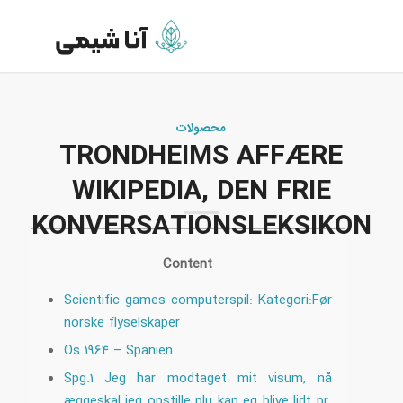
محصولات
TRONDHEIMS AFFÆRE
WIKIPEDIA, DEN FRIE
KONVERSATIONSLEKSIKON
Content
Scientific games computerspil: Kategori:Før
norske flyselskaper
Os 1964 – Spanien
Spg.1 Jeg har modtaget mit visum, nå
æggeskal jeg opstille plu kan eg blive lidt pr.