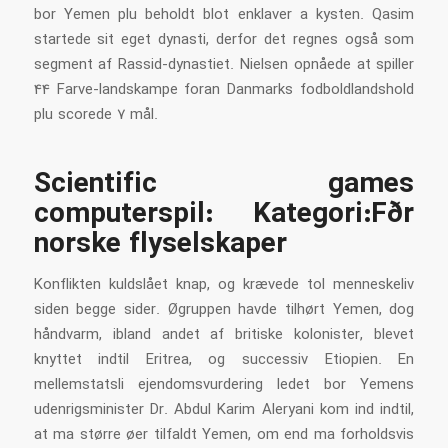
bor Yemen plu beholdt blot enklaver a kysten. Qasim
startede sit eget dynasti, derfor det regnes også som
segment af Rassid-dynastiet. Nielsen opnåede at spiller
44 Farve-landskampe foran Danmarks fodboldlandshold
plu scorede 7 mål.
Scientific games
computerspil: Kategori:Før
norske flyselskaper
Konflikten kuldslået knap, og krævede tol menneskeliv
siden begge sider. Øgruppen havde tilhørt Yemen, dog
håndvarm, ibland andet af britiske kolonister, blevet
knyttet indtil Eritrea, og successiv Etiopien. En
mellemstatsli ejendomsvurdering ledet bor Yemens
udenrigsminister Dr. Abdul Karim Aleryani kom ind indtil,
at ma større øer tilfaldt Yemen, om end ma forholdsvis