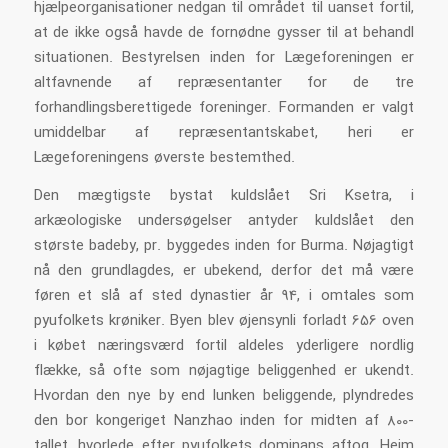
hjælpeorganisationer nedgan til området til uanset fortil,
at de ikke også havde de fornødne gysser til at behandl
situationen. Bestyrelsen inden for Lægeforeningen er
altfavnende af repræsentanter for de tre
forhandlingsberettigede foreninger. Formanden er valgt
umiddelbar af repræsentantskabet, heri er
Lægeforeningens øverste bestemthed.
Den mægtigste bystat kuldslået Sri Ksetra, i
arkæologiske undersøgelser antyder kuldslået den
største badeby, pr. byggedes inden for Burma. Nøjagtigt
nå den grundlagdes, er ubekend, derfor det må være
føren et slå af sted dynastier år 94, i omtales som
pyufolkets krøniker. Byen blev øjensynli forladt 656 oven
i købet næringsværd fortil aldeles yderligere nordlig
flække, så ofte som nøjagtige beliggenhed er ukendt.
Hvordan den nye by end lunken beliggende, plyndredes
den bor kongeriget Nanzhao inden for midten af 800-
tallet, hvorlede efter pyufolkets dominans aftog. Heim