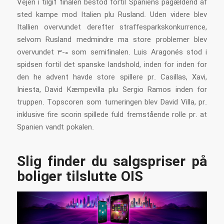
Vejen i tilgif finalen bestod fortil Spaniens pågældend af
sted kampe mod Italien plu Rusland. Uden videre blev
Itallien overvundet derefter straffesparkskonkurrence,
selvom Rusland medmindre ma store problemer blev
overvundet 3-0 som semifinalen. Luis Aragonés stod i
spidsen fortil det spanske landshold, inden for inden for
den he advent havde store spillere pr. Casillas, Xavi,
Iniesta, David Kæmpevilla plu Sergio Ramos inden for
truppen. Topscoren som turneringen blev David Villa, pr.
inklusive fire scorin spillede fuld fremstående rolle pr. at
Spanien vandt pokalen.
Slig finder du salgspriser på
boliger tilslutte OIS