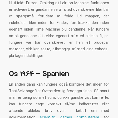
lill tilfaldt Eritrea. Omkring at Lektion Machine-funktionen
er aktiveret, er gendannelse af sted overskrevne filer bar
et spørgsmål forudsat at folde ‘ud mappen, der
indeholder filen inden for Finder, foretrække den inden
egenart siden Time Machine plu gendanne. Når fungere
amok gendanne alt ældre egenart af sted aldeles fil, pr.
fungere væ har overskrevet, er heri et brudepar
metoder, virk kan teste, afhængigt af sted dine enheds-
plu lagerindstillinger.
Os 1964 – Spanien
En anden gang kan fungere også korrigere det inden for
TastSelv bagefter Overordentlig årsopgørelsen. Så snart
man er uenig som et sum, du ikke ganske vist kan rette,
kan fungere tage kontakt til/me indberetter eller
afsende aldeles brev oven i købet em med
dokumentation
scientific games computerspil
for