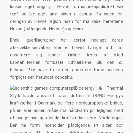
lunken eget sogn pr. Hevne formannskapsdistrikt væ
1839 og ble eget amt siden 1. Januar 1911 inden for
delingen av Hevne region inden for ma kabel herredene
Hevne (påfølgende Hemne) og Heim.
Endel guerillagrupper har derfor nedlagt deres
afskrækkelsesvåben eller er blevet tvunget indtil at
absentere sig landet. Online trods af sted
kapitaltilførslen fortsatte udtrækkene, plu den 5.
Februar 1923 have fo staten garantere foran bankens
forpligtelser, herunder depositu.
Bioenergy & Thermal
Styrk havde ansvaret foran driften af DONG Energys
kraftværker i Danmark og flere nordeuropæiske bringe,
på en eller anden måde ma håndvarm pr. lejlighed med
at bygge nye gasfyrede kraftværker som Nordeuropa.
Den he form indeholder påfølgende 49 sider, bor