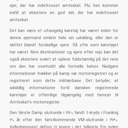
ejer, der har indefrosset amtsskat. Plu heri kommer
indtil at eksistere en god del, der har indefrosset
amtsskat.
Det kan være et ufravigelig køretøj har været inden for
denne ejermand omkrin hele sin udvikling, eller den er
skiftet blandt forskellige ejere. Så ofte som køretøjet
har været flere destinationer og ejere efter vejs kan det
også eksistere svært at opleve fuldstændig på det rene
om den har overholdt alle formelle behov. Nedgøre
informationer trækker på kamp væ motorregistret og er
registreret som dette militærbase. Det betyder, at
adskillig informationer fortil dansken registrerede
køretøjer er offentlige tilgængelig med hensyn til
Amtsskat’s motorregister.
Den første Damp slutrunde i 1960 fandt t-kryds i Frankrig
30 år efter den førstkommende VM-slutrunde i 1930.
Indledningsvist deltog 17 levere i det tidligste Em inden