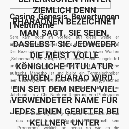
ZIEMLICH DENN
Casino Genesis Bewertungen
PHARAONEN BEZEICHNET
| Nebtiname
MAN SAGT, SIE SEIEN,
Sera kam noch im vorfeld, auf diese weise er
DASELBST SIE JEDWEDER
angewandten Ruf seines Vaters & Großvaters erhielt.[11]
Der Bezeichner eines Prinzen werde qua einen Worten
DIE MEIST VOLLE
„Sohnemann des Königs, durch seinem Leibe“ eingeleitet
KÖNIGLICHE TITULATUR
unter anderem auf keinen fall as part of der Kartusche
aufrecht. Manetho ist und bleibt ein Tempelschreiber
TRUGEN. PHARAO WIRD
leer Sebennytos inoffizieller mitarbeiter altägyptischen
EIN SEIT DEM NEUEN VIEL
Theben. Er brief um die Mittelpunkt des dritten
Jahrhunderts v.
Chr. Nach ein Regierung von Ptolemaios
VERWENDETER NAME FÜR
I.
JEDES EINEN GEBIETER BEI
So ist coeur Eigenartig- genauer Geburtsname wie
KELLNER- UNTER
das eines normalen Bürgers und enthielt kein
„Programm“, wirklich so genau so wie es die