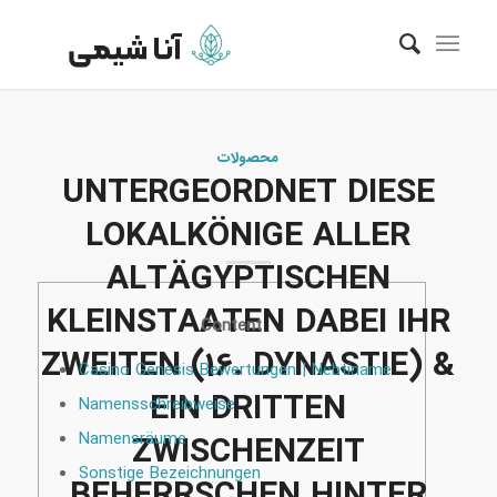
محصولات
UNTERGEORDNET DIESE
LOKALKÖNIGE ALLER
ALTÄGYPTISCHEN
KLEINSTAATEN DABEI IHR
Content
ZWEITEN (16. DYNASTIE) &
Casino Genesis Bewertungen | Nebtiname
EIN DRITTEN
Namensschreibweise
Namensräume
ZWISCHENZEIT
Sonstige Bezeichnungen
BEHERRSCHEN HINTER