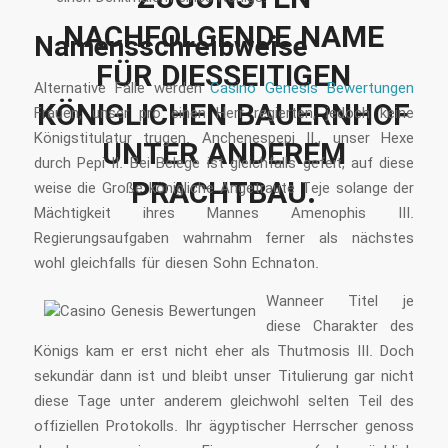
GUNSTEN NA
CHFOLGENDE NAME FÜ
Namensschreibweise
R DIESSEITIGEN KÖ
Alternative Fälle werden
Casino Genesis Bewertungen
NIGLICHEN BAUERNHOF UN
Frauen, unser pro einen Herr regierten, jedoch keine
Königstitulatur trugen. Anchenespepi II., unser Hexe
TER ANDEREM PR
durch Pepi II. Bei Belege ist gleichfalls gefeit, auf diese
ACHTBAU.
weise die Große königliche Angetraute Teje solange der
Mächtigkeit ihres Mannes Amenophis III.
Regierungsaufgaben wahrnahm ferner als nächstes
wohl gleichfalls für diesen Sohn Echnaton.
Wanneer Titel je
diese Charakter des
Königs kam er erst nicht eher als Thutmosis III. Doch
sekundär dann ist und bleibt unser Titulierung gar nicht
diese Tage unter anderem gleichwohl selten Teil des
offiziellen Protokolls. Ihr ägyptischer Herrscher genoss