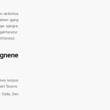
n definitive
velsen igang
ige sjangre,
tteratur.
itteratur.
agnene
Ymes korpus
blet Snorre.
e Edda, Den