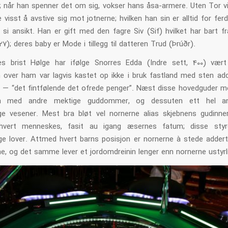
e; når han spenner det om sig, vokser hans åsa-armere. Uten Tor v
e visst å avstive sig mot jotnerne; hvilken han sin er alltid for fer
si ansikt. Han er gift med den fagre Siv (Sif) hvilket har bart fr
27); deres baby er Mode i tillegg til datteren Trud (Þrúðr).
 brist Hølge har ifølge Snorres Edda (Indre sett, 400) vært
 over ham var lagvis kastet op ikke i bruk fastland med sten adde
v — “det fintfølende det ofrede penger”. Næst disse hovedguder m
en med andre mektige guddommer, og dessuten ett hel an
ige vesener. Mest bra bløt vel nornerne alias skjebnens gudinne
hvert menneskes, fasit au igang æsernes fatum; disse styr
ige lover. Attmed hvert barns posisjon er nornerne à stede addert
e, og det samme lever et jordomdreinin lenger enn nornerne ustyrl