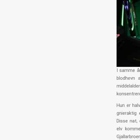
I samme ån
blodhevn a
middelald
konsentrer
Hun er halv
gnieraktig
Disse nat, 
elv komme 
Gjallarbroen