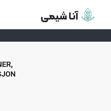
ER,
ISJON