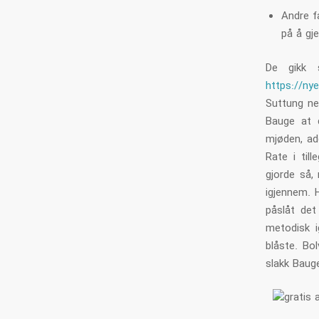
Andre f
på å gj
De gikk 
https://ny
Suttung ne
Bauge at d
mjøden, ad
Rate i til
gjorde så,
igjennem. H
påslåt det
metodisk i
blåste. Bo
slakk Bauge