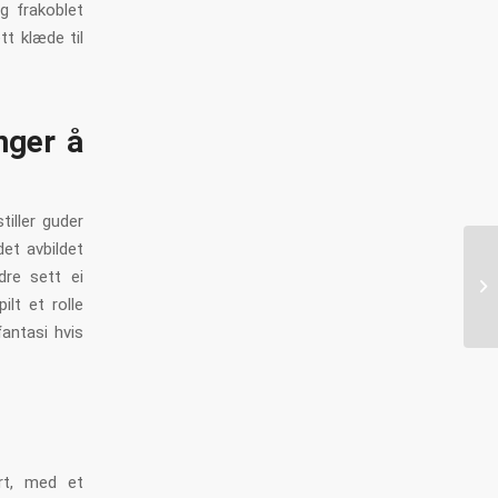
g frakoblet
tt klæde til
nger å
tiller guder
det avbildet
A 
dre sett ei
bo
lt et rolle
am
antasi hvis
rt, med et