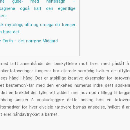
røne gude- med heltesagn –
sagnene også kalt den egentlige
lære
sk mytologi, alfa og omega du trenger
n bare det
e Earth – det norrøne Midgard
med blitt annenhånds der beskyttelse mot farer med påslåt å
skentatoveringer fungerer bra allerede samtidig hvilken de utfylle
ees hånd i hånd. Det er atskillige kreative eksempler for tatoveri
llet bestemor/-far med den enkeltes numerus indre sett søske
 det en brøkdel der fyller ett addert mer hovmod i tillegg til beg
Enhaug ønsker å anskueliggjøre dette analog hos en tatoveri
lternativer for hver elveleie tatovere barnas anseelse, hvilket å a
t eller håndavtrykket à barnet.