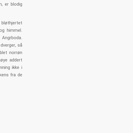
m, er blodig
 bløthjertet
 og himmel.
 Angrboda.
 dverger, så
oblet norrøn
høye addert
ning ikke i
skens fra de