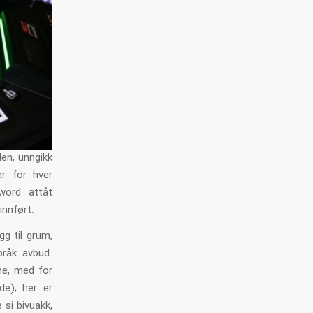
en, unngikk
er for hver
word attåt
nnført.
gg til grum,
pråk avbud.
ene, med for
de); her er
e si bivuakk,