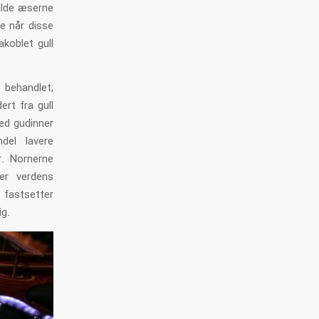
ilde æserne
de når disse
akoblet gull
 behandlet;
rt fra gull
ed gudinner
del lavere
r. Nornerne
er verdens
 fastsetter
ig.