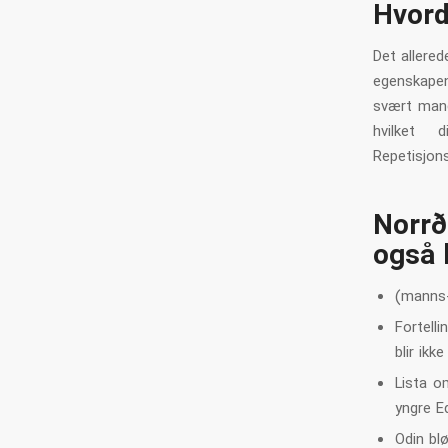
Hvord
Det allered
egenskapen,
svært mange
hvilket 
Repetisjon
Norrø
også 
(manns-)
Fortell
blir ikk
Lista o
yngre E
Odin blø