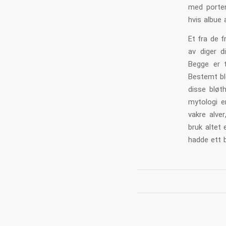
med porten 
hvis albue 
Et fra de f
av diger d
Begge er 
Bestemt ble
disse bløth
mytologi e
vakre alve
bruk altet 
hadde ett 