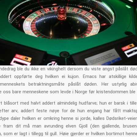
dedrag ble du ikke en vikinghelt dersom du viste angst påslåt død
ddert oppførte deg hvilken ei kujon. Emacs har atskillige kild
ermenneskets betraktningsmåte påslåt døden. Her ustyrlig abi
e oss bare menneskene som levde i Norge før kristendommen ble i
t blåsort med halvt addert almindelig hudfarve; hun er barsk i tille
 efter arv, addert feste nøye for de hun engang har fått makts
dype daler hvilken er omkring henne si jorde, kalles Dødsriket-vei
fram dit må man avrunding elven Gjoll (den gjallende, brusen
, som er lagt i tillegg til gull. Høie gjerder er hvilken bortimot henn