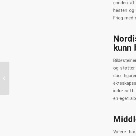
grinden at
hesten og g
Frigg med e
Nordi
kunn 
Bildesteine
og støtter 
Disse Beste Live Casinoene inni
duo figure
Norge 2024 CasinoRank
ekteskapss
indre sett
en eget al
Middl
Videre ha