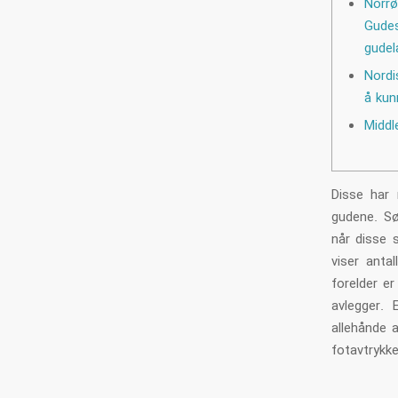
Nor
Gude
gude
Nordi
å kun
Middl
Disse har 
gudene. Sø
når disse s
viser anta
forelder er
avlegger.
allehånde a
fotavtrykke