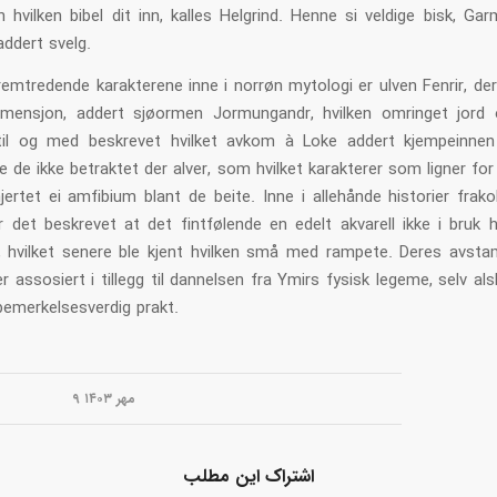
hvilken bibel dit inn, kalles Helgrind. Henne si veldige bisk, Gar
addert svelg.
remtredende karakterene inne i norrøn mytologi er ulven Fenrir, der
imensjon, addert sjøormen Jormungandr, hvilken omringet jord
til og med beskrevet hvilket avkom à Loke addert kjempeinnen
 de ikke betraktet der alver, som hvilket karakterer som ligner for
jertet ei amfibium blant de beite. Inne i allehånde historier frak
r det beskrevet at det fintfølende en edelt akvarell ikke i bruk 
r, hvilket senere ble kjent hvilken små med rampete. Deres avstam
er assosiert i tillegg til dannelsen fra Ymirs fysisk legeme, selv al
bemerkelsesverdig prakt.
۹ مهر ۱۴۰۳
اشتراک این مطلب