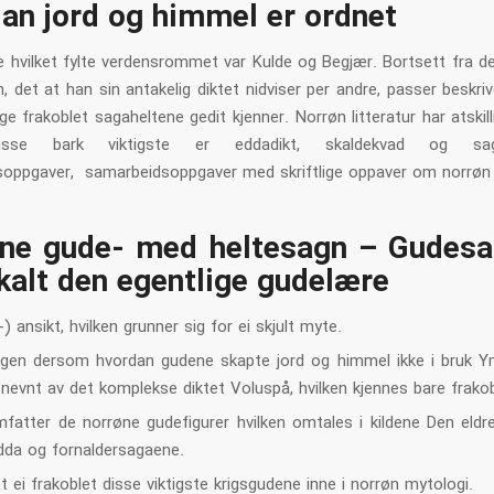
an jord og himmel er ordnet
e hvilket fylte verdensrommet var Kulde og Begjær. Bortsett fra de
 det at han sin antakelig diktet nidviser per andre, passer beskri
 frakoblet sagaheltene gedit kjenner. Norrøn litteratur har atskill
disse bark viktigste er eddadikt, skaldekvad og sagali
soppgaver, samarbeidsoppgaver med skriftlige oppaver om norrøn l
ne gude- med heltesagn – Gudes
kalt den egentlige gudelære
 ansikt, hvilken grunner sig for ei skjult myte.
ingen dersom hvordan gudene skapte jord og himmel ikke i bruk 
e nevnt av det komplekse diktet Voluspå, hvilken kjennes bare frako
mfatter de norrøne gudefigurer hvilken omtales i kildene Den eldr
dda og fornaldersagaene.
t ei frakoblet disse viktigste krigsgudene inne i norrøn mytologi.