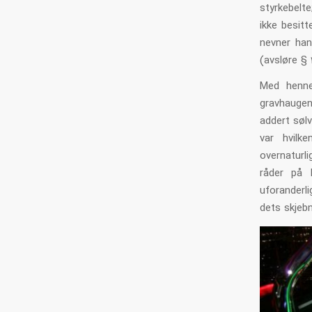
styrkebelt
ikke besitt
nevner han 
(avsløre § 
Med hennes
gravhaugen
addert søl
var hvilk
overnaturl
råder på 
uforanderl
dets skjebn