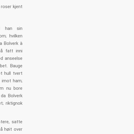
roser kjent
d han sin
om; hvilken
a Bolverk à
å fatt inni
ed anseelse
 bet. Bauge
 hull tvert
ut imot ham;
ham nu bore
 da Bolverk
; riktignok
tere, satte
å høit over