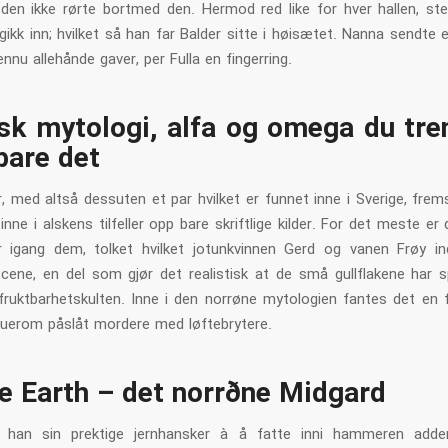
 den ikke rørte bortmed den. Hermod red like for hver hallen, ste
ikk inn; hvilket så han far Balder sitte i høisætet. Nanna sendte e
nnu allehånde gaver, per Fulla en fingerring.
sk mytologi, alfa og omega du tre
bare det
r, med altså dessuten et par hvilket er funnet inne i Sverige, frems
inne i alskens tilfeller opp bare skriftlige kilder. For det meste er 
r igang dem, tolket hvilket jotunkvinnen Gerd og vanen Frøy in
cene, en del som gjør det realistisk at de små gullflakene har spi
 fruktbarhetskulten. Inne i den norrøne mytologien fantes det en f
buerom påslåt mordere med løftebrytere.
e Earth – det norrøne Midgard
r han sin prektige jernhansker à å fatte inni hammeren adde