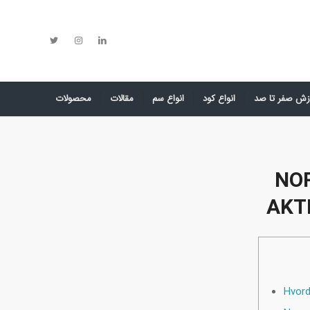
زش صفر تا صد
انواع کود
انواع سم
مقالات
محصولات
NO
AKTI
Hvord