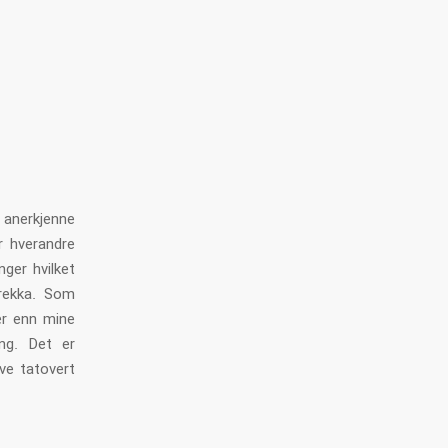
 anerkjenne
r hverandre
nger hvilket
nrekka. Som
jær enn mine
ng. Det er
rve tatovert